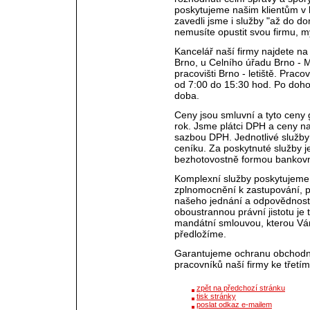
poskytujeme našim klientům v 
zavedli jsme i služby "až do d
nemusíte opustit svou firmu, 
Kancelář naší firmy najdete n
Brno, u Celního úřadu Brno - 
pracovišti Brno - letiště. Prac
od 7:00 do 15:30 hod. Po dohod
doba.
Ceny jsou smluvní a tyto ceny
rok. Jsme plátci DPH a ceny n
sazbou DPH. Jednotlivé služby
ceníku. Za poskytnuté služby j
bezhotovostně formou bankovn
Komplexní služby poskytujeme
zplnomocnění k zastupování, p
našeho jednání a odpovědnost 
oboustrannou právní jistotu je
mandátní smlouvou, kterou Vá
předložíme.
Garantujeme ochranu obchodníh
pracovníků naší firmy ke třet
zpět na předchozí stránku
tisk stránky
poslat odkaz e-mailem