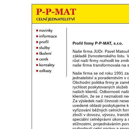
Profil firmy P-P-MAT, s.r.o.
Naše firma JUDr. Pavel Matouš
základě živnostenského listu.
růst naší firmy rozhodli ke zm
naše firma transformovala na s
Naše firma se od roku 1991 za
jednatelství a poradenstvím v 
Obchodní politika firmy je zam
rychlost poskytovaných služeb
našich klientů. Odborností naš
klientům, že se z neznalosti n
Za výsledek naší činnosti nes
uvedené oblasti poskytujeme ko
vyřizování běžných celních fo
zboží v dovozu, vývozu, tranzit
speciální celněprávní úkony a 
stížnostmi, projednáváním poru
rozhodnutí celní správy a spor