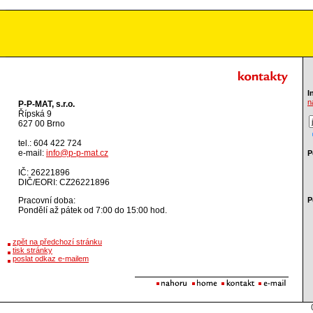
I
n
P-P-MAT, s.r.o.
Řípská 9
627 00 Brno
tel.: 604 422 724
e-mail:
info@p-p-mat.cz
P
IČ: 26221896
DIČ/EORI: CZ26221896
Pracovní doba:
P
Pondělí až pátek od 7:00 do 15:00 hod.
zpět na předchozí stránku
tisk stránky
poslat odkaz e-mailem