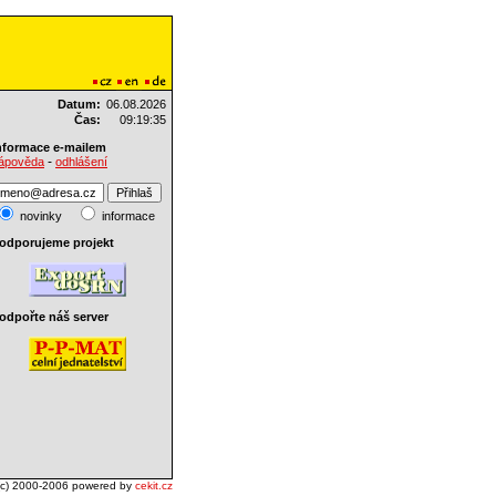
Datum:
06.08.2026
Čas:
09:19:35
nformace e-mailem
-
ápověda
odhlášení
novinky
informace
odporujeme projekt
odpořte náš server
(c) 2000-2006 powered by
cekit.cz