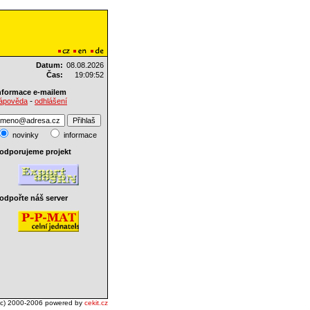
Datum:
08.08.2026
Čas:
19:09:52
nformace e-mailem
-
ápověda
odhlášení
novinky
informace
odporujeme projekt
odpořte náš server
(c) 2000-2006 powered by
cekit.cz