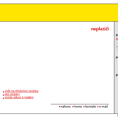
I
n
P
P
zpět na předchozí stránku
tisk stránky
poslat odkaz e-mailem